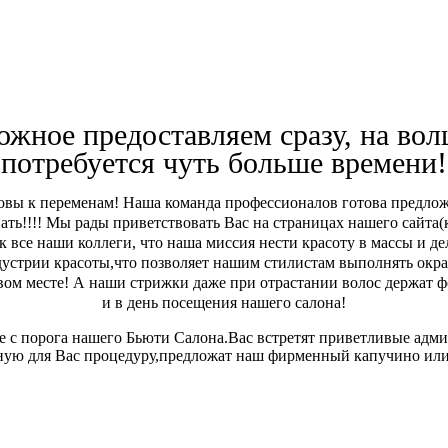
жное предоставляем сразу, на во
потребуется чуть больше времени!
товы к переменам! Наша команда профессионалов готова предлож
ать!!!! Мы рады приветствовать Вас на страницах нашего сайта
 все наши коллеги, что наша миссия нести красоту в массы и д
дустрии красоты,что позволяет нашим стилистам выполнять окр
первом месте! А наши стрижки даже при отрастании волос держат
и в день посещения нашего салона!
е с порога нашего Бьюти Салона.Вас встретят приветливые адми
ую для Вас процедуру,предложат наш фирменный капучино или